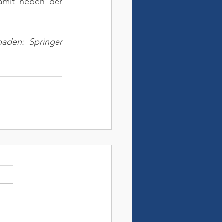
amit neben der 
aden: Springer 