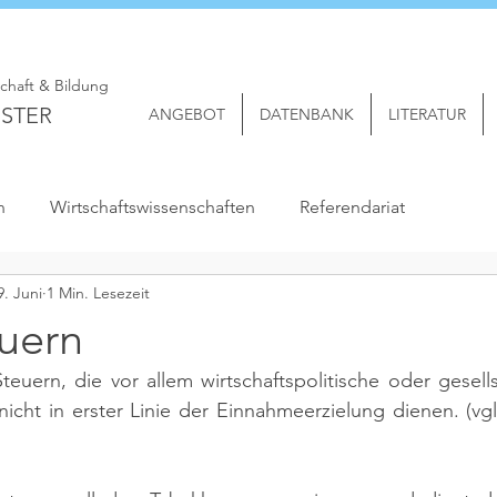
schaft & Bildung
STER
ANGEBOT
DATENBANK
LITERATUR
n
Wirtschaftswissenschaften
Referendariat
9. Juni
1 Min. Lesezeit
uern
euern, die vor allem wirtschaftspolitische oder gesellsc
nicht in erster Linie der Einnahmeerzielung dienen. 
(vg