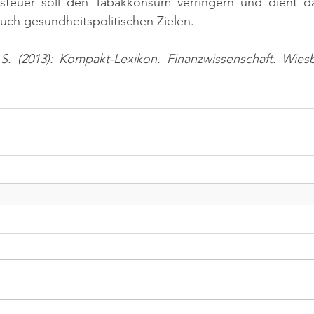
ksteuer soll den Tabakkonsum verringern und dient d
uch gesundheitspolitischen Zielen.
 S. (2013): Kompakt-Lexikon. Finanzwissenschaft. Wiesb
n