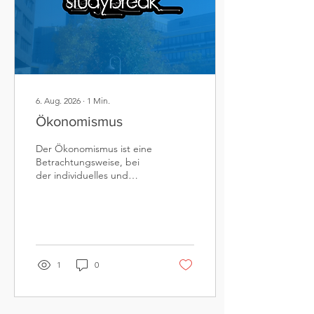
6. Aug. 2026
∙
1
Min.
Ökonomismus
Der Ökonomismus ist eine
Betrachtungsweise, bei
der individuelles und
gesellschaftliches Handeln
ausschließlich nach
wirtschaftlichen
Gesichtspunkten beurteilt
wird. (vgl. May/Wiepcke
2012, S. 452) Beispiel: Ein
1
0
Unternehmen entscheidet
sich nur für die
kostengünstigste
Produktionsmethode,