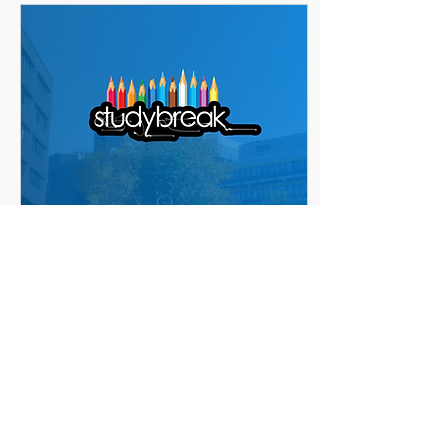
obwohl sie der Umwelt
schadet. Dabei werden
ausschließlich
wirtschaftliche Vorteile
berücksichtigt und soziale
oder ökologische Folgen
außer Acht gelassen. May,
H.; Wiepcke, C. (2012):
Lexikon der...
6. Aug. 2026
∙
1
Min.
Ökosoziale
Marktwirtschaft
Die ökosoziale
Marktwirtschaft ist eine
Wirtschaftsordnung, in der
der Umwelt der gleiche
Stellenwert wie der