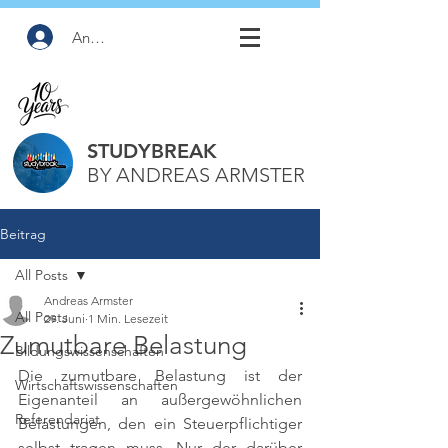
Anmelden
STUDYBREAK
BY ANDREAS ARMSTER
Beitrag
All Posts
Andreas Armster
All Posts
29. Juni
1 Min. Lesezeit
Zumutbare Belastung
Bildungswissenschaften
Die zumutbare Belastung ist der 
Wirtschaftswissenschaften
Eigenanteil an außergewöhnlichen 
Referendariat
Belastungen, den ein Steuerpflichtiger 
selbst tragen muss. Nur der darüber 