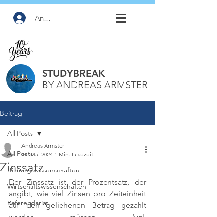
Anmelden
STUDYBREAK
BY ANDREAS ARMSTER
Beitrag
All Posts
Andreas Armster
All Posts
21. Mai 2024
1 Min. Lesezeit
Zinssatz
Bildungswissenschaften
Der Zinssatz ist der Prozentsatz, der 
Wirtschaftswissenschaften
angibt, wie viel Zinsen pro Zeiteinheit 
Referendariat
auf den geliehenen Betrag gezahlt 
werden müssen. 
(vgl. 