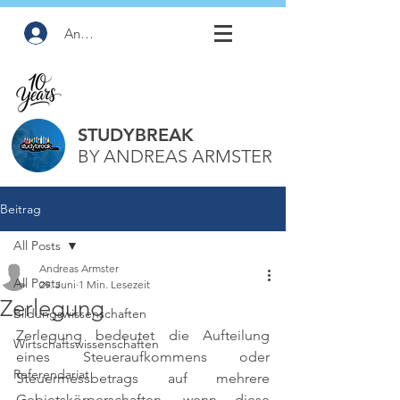
Anmelden
STUDYBREAK
BY ANDREAS ARMSTER
Beitrag
All Posts
Andreas Armster
All Posts
29. Juni
1 Min. Lesezeit
Zerlegung
Bildungswissenschaften
Zerlegung bedeutet die Aufteilung 
Wirtschaftswissenschaften
eines Steueraufkommens oder 
Referendariat
Steuermessbetrags auf mehrere 
Gebietskörperschaften, wenn diese 