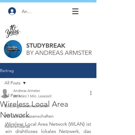
Anmelden
STUDYBREAK
BY ANDREAS ARMSTER
Beitrag
All Posts
Andreas Armster
All Posts
28. März
1 Min. Lesezeit
Wireless Local Area
Bildungswissenschaften
Network
Wirtschaftswissenschaften
Wireless Local Area Network (WLAN) ist 
Referendariat
ein drahtloses lokales Netzwerk, das 