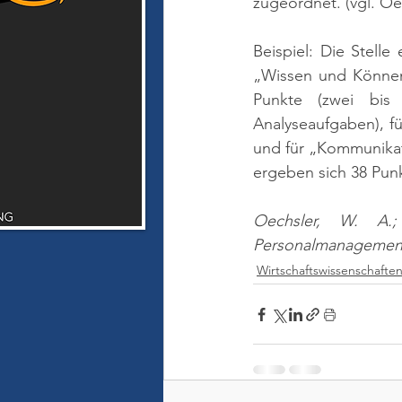
zugeordnet. 
(vgl. Oe
Beispiel: Die Stell
„Wissen und Können“ 
Punkte (zwei bis 
Analyseaufgaben), f
und für „Kommunikat
ergeben sich 38 Punk
Oechsler, W. A.;
Personalmanagement.
Wirtschaftswissenschafte