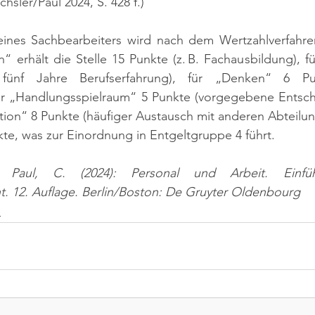
chsler/Paul 2024, S. 428 f.)
e eines Sachbearbeiters wird nach dem Wertzahlverfahre
erhält die Stelle 15 Punkte (z. B. Fachausbildung), fü
fünf Jahre Berufserfahrung), für „Denken“ 6 Pun
ür „Handlungsspielraum“ 5 Punkte (vorgegebene Entschei
ion“ 8 Punkte (häufiger Austausch mit anderen Abteilun
te, was zur Einordnung in Entgeltgruppe 4 führt.
 Paul, C. (2024): Personal und Arbeit. Einfü
 12. Auflage. Berlin/Boston: De Gruyter Oldenbourg
n