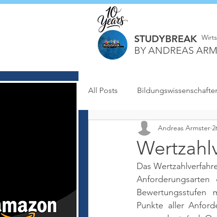
STUDYBREAK
Wirt
BY ANDREAS ARM
All Posts
Bildungswissenschafte
Andreas Armster
2
Wertzahl
Das Wertzahlverfahre
Anforderungsarten e
Bewertungsstufen m
Punkte aller Anford