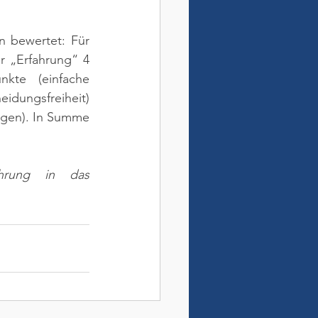
n bewertet: Für 
r „Erfahrung“ 4 
kte (einfache 
dungsfreiheit) 
gen). In Summe 
hrung in das 