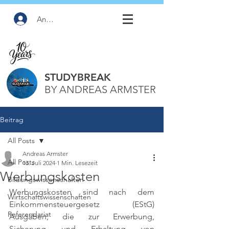
Anmelden
STUDYBREAK
BY ANDREAS ARMSTER
Beitrag
All Posts
Andreas Armster
All Posts
13. Juli 2024
1 Min. Lesezeit
Werbungskosten
Bildungswissenschaften
Werbungskosten sind nach dem 
Wirtschaftswissenschaften
Einkommensteuergesetz (EStG) 
Referendariat
Ausgaben, die zur Erwerbung, 
Sicherung und Erhaltung von 