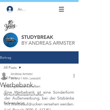
Anmelden
STUDYBREAK
BY ANDREAS ARMSTER
Beitrag
All Posts
Andreas Armster
All Posts
31. Mai
1 Min. Lesezeit
Werbebank
Bildungswissenschaften
Eine Werbebank ist eine Sonderform 
Wirtschaftswissenschaften
der Außenwerbung, bei der Sitzbänke 
Referendariat
mit Werbeaufdrucken versehen werden. 
(vgl. Pepels 2020, S. 117 ff.)