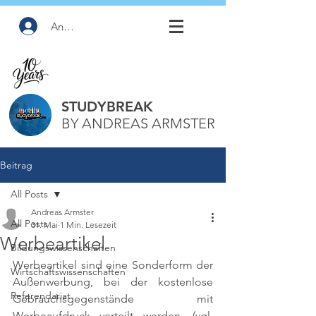
Anmelden
STUDYBREAK
BY ANDREAS ARMSTER
Beitrag
All Posts
Andreas Armster
All Posts
31. Mai
1 Min. Lesezeit
Werbeartikel
Bildungswissenschaften
Werbeartikel sind eine Sonderform der 
Wirtschaftswissenschaften
Außenwerbung, bei der kostenlose 
Referendariat
Gebrauchsgegenstände mit 
Werbeaufdruck verteilt werden. 
(vgl. 