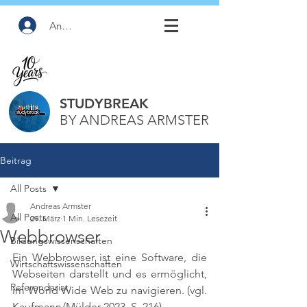
Anmelden
STUDYBREAK
BY ANDREAS ARMSTER
Beitrag
All Posts
Andreas Armster
All Posts
29. März
1 Min. Lesezeit
Webbrowser
Bildungswissenschaften
Ein Webbrowser ist eine Software, die 
Wirtschaftswissenschaften
Webseiten darstellt und es ermöglicht, 
Referendariat
im World Wide Web zu navigieren. 
(vgl. 
Kaufmann/Mülder 2023, S. 216)