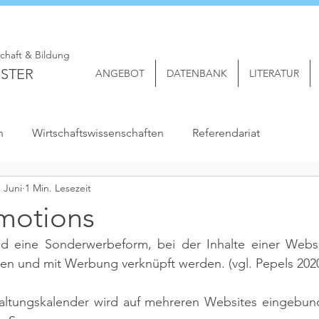
schaft & Bildung
STER
ANGEBOT
DATENBANK
LITERATUR
n
Wirtschaftswissenschaften
Referendariat
. Juni
1 Min. Lesezeit
motions
d eine Sonderwerbeform, bei der Inhalte einer Websi
en und mit Werbung verknüpft werden. 
(vgl. Pepels 2020
staltungskalender wird auf mehreren Websites eingebund