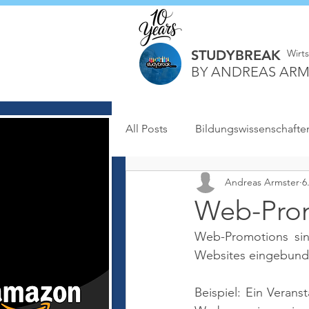
STUDYBREAK
Wirt
BY ANDREAS ARM
All Posts
Bildungswissenschafte
Andreas Armster
6
Web-Pro
Web-Promotions sin
Websites eingebund
Beispiel: Ein Veran