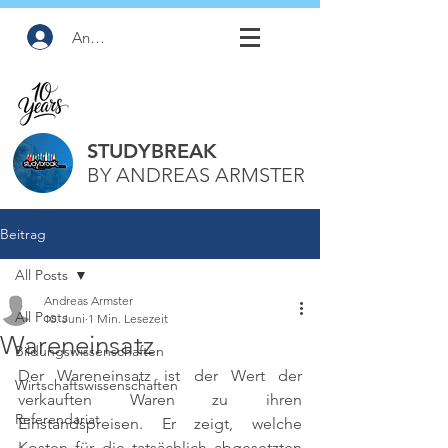
Anmelden
STUDYBREAK
BY ANDREAS ARMSTER
Beitrag
All Posts
Andreas Armster
All Posts
10. Juni
1 Min. Lesezeit
Wareneinsatz
Bildungswissenschaften
Der Wareneinsatz ist der Wert der 
Wirtschaftswissenschaften
verkauften Waren zu ihren 
Referendariat
Einstandspreisen. Er zeigt, welche 
Kosten für die tatsächlich abgesetzten 