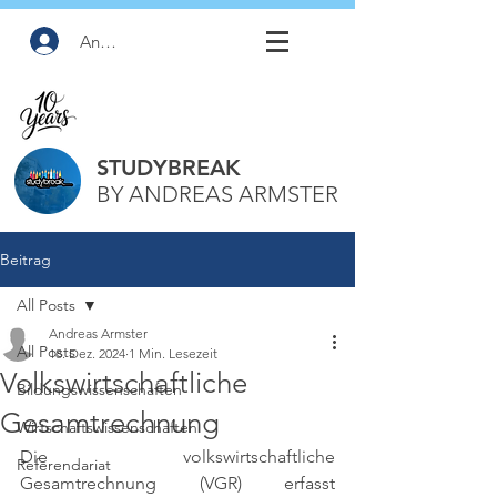
Anmelden
STUDYBREAK
BY ANDREAS ARMSTER
Beitrag
All Posts
Andreas Armster
All Posts
18. Dez. 2024
1 Min. Lesezeit
Volkswirtschaftliche
Bildungswissenschaften
Gesamtrechnung
Wirtschaftswissenschaften
Die volkswirtschaftliche 
Referendariat
Gesamtrechnung (VGR) erfasst 