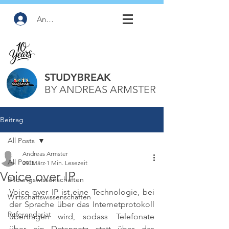
Anmelden
STUDYBREAK
BY ANDREAS ARMSTER
Beitrag
All Posts
Andreas Armster
All Posts
29. März
1 Min. Lesezeit
Voice over IP
Bildungswissenschaften
Voice over IP ist eine Technologie, bei 
Wirtschaftswissenschaften
der Sprache über das Internetprotokoll 
Referendariat
übertragen wird, sodass Telefonate 
über ein Datennetz statt über das 