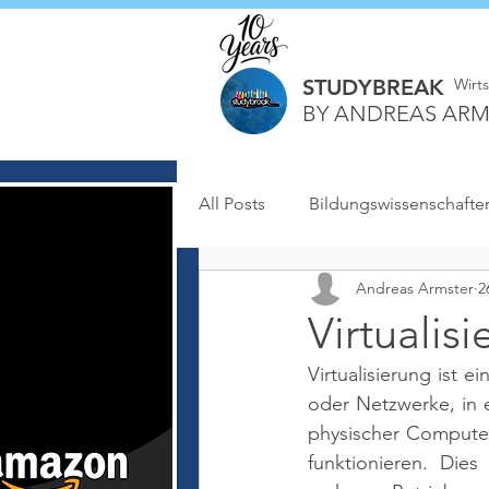
STUDYBREAK
Wirt
BY ANDREAS ARM
All Posts
Bildungswissenschafte
Andreas Armster
2
Virtualis
Virtualisierung ist 
oder Netzwerke, in 
physischer Computer
funktionieren. Die