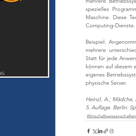
mehrere Betriebss
spezielles Programm
Maschine. Diese Tec
Computing-Dienste.
Beispiel: Angenomm
mehrere unterschie
Statt für jede Anwen
können auf diesem ei
eigenes Betriebssys
physische Server.
Heinzl, A.; Mädche, 
5. Auflage. Berlin: S
Wirtschaftswissenschafte