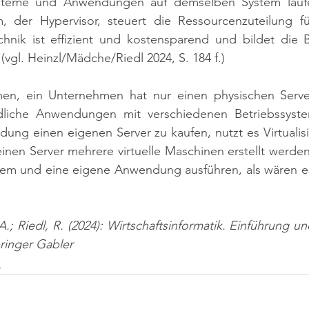
ysteme und Anwendungen auf demselben System laufe
, der Hypervisor, steuert die Ressourcenzuteilung für 
hnik ist effizient und kostensparend und bildet die B
 
(vgl. Heinzl/Mädche/Riedl 2024, S. 184 f.)
en, ein Unternehmen hat nur einen physischen Serve
dliche Anwendungen mit verschiedenen Betriebssyste
dung einen eigenen Server zu kaufen, nutzt es Virtualis
nen Server mehrere virtuelle Maschinen erstellt werden, 
tem und eine eigene Anwendung ausführen, als wären es
A.; Riedl, R. (2024): Wirtschaftsinformatik. Einführung u
pringer Gabler
n