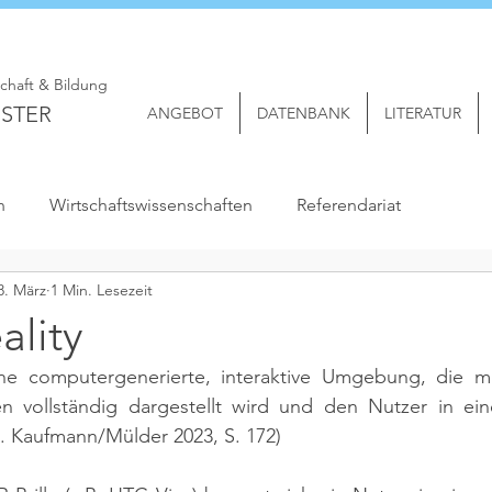
schaft & Bildung
STER
ANGEBOT
DATENBANK
LITERATUR
n
Wirtschaftswissenschaften
Referendariat
8. März
1 Min. Lesezeit
ality
eine computergenerierte, interaktive Umgebung, die mith
en vollständig dargestellt wird und den Nutzer in eine
l. Kaufmann/Mülder 2023, S. 172)