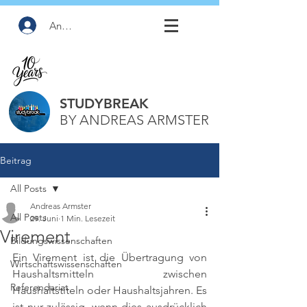
Anmelden
STUDYBREAK
BY ANDREAS ARMSTER
Beitrag
All Posts
Andreas Armster
All Posts
29. Juni
1 Min. Lesezeit
Virement
Bildungswissenschaften
Ein Virement ist die Übertragung von 
Wirtschaftswissenschaften
Haushaltsmitteln zwischen 
Referendariat
Haushaltstiteln oder Haushaltsjahren. Es 
ist nur zulässig, wenn dies ausdrücklich 