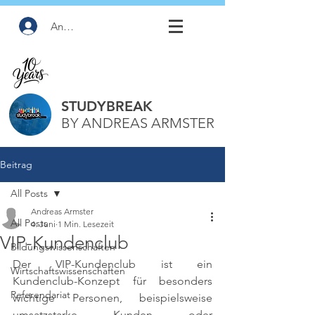
Anmelden
STUDYBREAK
BY ANDREAS ARMSTER
Beitrag
All Posts
Andreas Armster
All Posts
4. Juni
1 Min. Lesezeit
VIP-Kundenclub
Bildungswissenschaften
Der VIP-Kundenclub ist ein 
Wirtschaftswissenschaften
Kundenclub-Konzept für besonders 
Referendariat
wichtige Personen, beispielsweise 
umsatzstarke Kunden oder 