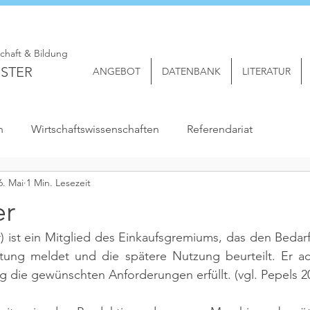
schaft & Bildung
STER
ANGEBOT
DATENBANK
LITERATUR
n
Wirtschaftswissenschaften
Referendariat
6. Mai
1 Min. Lesezeit
er
 ist ein Mitglied des Einkaufsgremiums, das den Bedarf 
stung meldet und die spätere Nutzung beurteilt. Er ac
g die gewünschten Anforderungen erfüllt. 
(vgl. Pepels 20