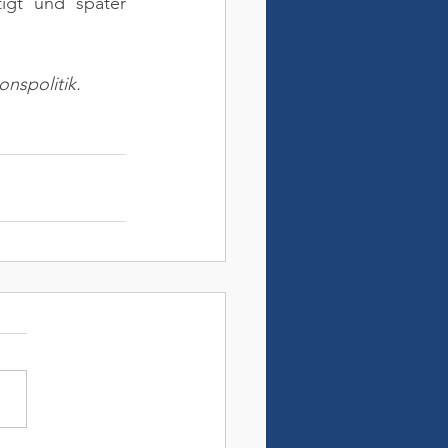
igt und später 
nspolitik.