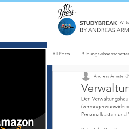
STUDYBREAK
Wirt
BY ANDREAS ARM
All Posts
Bildungswissenschafte
Andreas Armster
2
Verwaltu
Der Verwaltungshaus
(vermögensunwirksam
Personalkosten und 