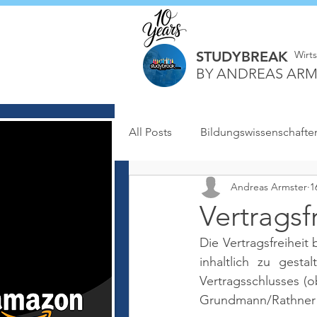
STUDYBREAK
Wirt
BY ANDREAS ARM
All Posts
Bildungswissenschafte
Andreas Armster
1
Vertragsf
Die Vertragsfreiheit
inhaltlich zu gesta
Vertragsschlusses (o
Grundmann/Rathner 2