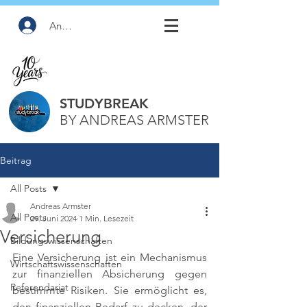
Anmelden
STUDYBREAK
BY ANDREAS ARMSTER
Beitrag
All Posts
Andreas Armster
All Posts
29. Juni 2024
1 Min. Lesezeit
Versicherung
Bildungswissenschaften
Eine Versicherung ist ein Mechanismus 
Wirtschaftswissenschaften
zur finanziellen Absicherung gegen 
Referendariat
bestimmte Risiken. Sie ermöglicht es, 
den finanziellen Bedarf zu decken, der 