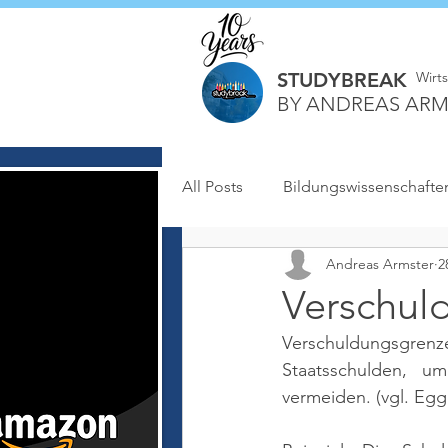
STUDYBREAK
Wirt
BY ANDREAS ARM
All Posts
Bildungswissenschafte
Andreas Armster
2
Verschul
Verschuldungsgrenze
Staatsschulden, u
vermeiden. 
(vgl. Egg