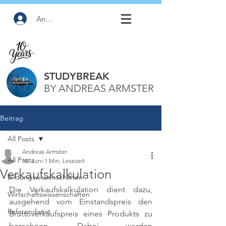
Anmelden
STUDYBREAK
BY ANDREAS ARMSTER
Beitrag
All Posts
Andreas Armster
All Posts
10. Juni
1 Min. Lesezeit
Verkaufskalkulation
Bildungswissenschaften
Die Verkaufskalkulation dient dazu, 
Wirtschaftswissenschaften
ausgehend vom Einstandspreis den 
Referendariat
Bruttoverkaufspreis eines Produkts zu 
berechnen. Dabei werden 