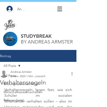
Anmelden
STUDYBREAK
BY ANDREAS ARMSTER
Beitrag
All Posts
Andreas Armster
All Posts
8. Nov. 2025
1 Min. Lesezeit
Verhaltensregeln
Bildungswissenschaften
Verhaltensregeln legen fest, wie sich 
Wirtschaftswissenschaften
Schüler im sozialen 
Referendariat
Miteinander verhalten sollen – also im 
Umgang miteinander und mit der 