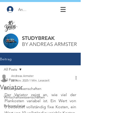
Anmelden
STUDYBREAK
BY ANDREAS ARMSTER
Beitrag
All Posts
Andreas Armster
All Posts
22. Nov. 2025
1 Min. Lesezeit
Variator
Bildungswissenschaften
Der Variator zeigt an, wie viel der 
Wirtschaftswissenschaften
Plankosten variabel ist. Ein Wert von 
Referendariat
0 bedeutet vollständig fixe Kosten, ein 
Wert von 10 vollständig variable Kosten. 