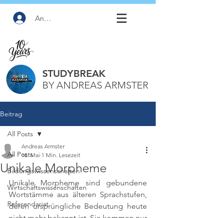
Anmelden
STUDYBREAK
BY ANDREAS ARMSTER
Beitrag
All Posts
Andreas Armster
All Posts
18. Mai
1 Min. Lesezeit
Unikale Morpheme
Bildungswissenschaften
Unikale Morpheme sind gebundene 
Wirtschaftswissenschaften
Wortstämme aus älteren Sprachstufen, 
Referendariat
deren ursprüngliche Bedeutung heute 
nicht mehr bekannt ist. Sie kommen nur 