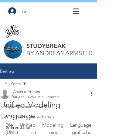
Anmelden
STUDYBREAK
BY ANDREAS ARMSTER
Beitrag
All Posts
Andreas Armster
All Posts
28. Jan. 2025
1 Min. Lesezeit
Unified Modeling
Bildungswissenschaften
Language
Wirtschaftswissenschaften
Die Unified Modeling Language 
Referendariat
(UML) ist eine grafische 