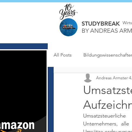
STUDYBREAK
Wirt
BY ANDREAS ARM
All Posts
Bildungswissenschafte
Andreas Armster
4
Umsatzst
Aufzeich
Umsatzsteuerliche
Unternehmers, alle
Umsätze ordnungsge