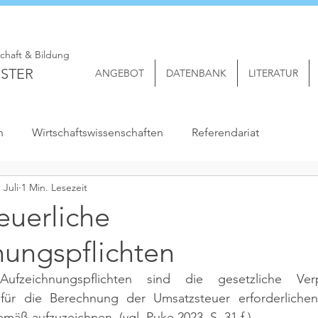
schaft & Bildung
STER
ANGEBOT
DATENBANK
LITERATUR
n
Wirtschaftswissenschaften
Referendariat
. Juli
1 Min. Lesezeit
euerliche
nungspflichten
 Aufzeichnungspflichten sind die gesetzliche Verp
 für die Berechnung der Umsatzsteuer erforderliche
mäß aufzuzeichnen. 
(vgl. Puke 2023, S. 31 f.)