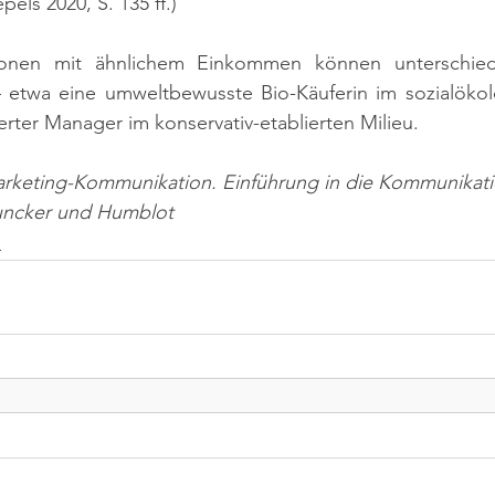
epels 2020, S. 135 ff.)
sonen mit ähnlichem Einkommen können unterschiedli
 etwa eine umweltbewusste Bio-Käuferin im sozialökolo
erter Manager im konservativ-etablierten Milieu.
arketing-Kommunikation. Einführung in die Kommunikatio
Duncker und Humblot
n