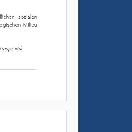
chen sozialen 
gischen Milieu 
nspolitik.