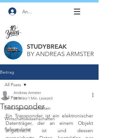
Anmelden
STUDYBREAK
BY ANDREAS ARMSTER
Beitrag
All Posts
Andreas Armster
All Posts
28. März
1 Min. Lesezeit
Transponder
Bildungswissenschaften
Ein Transponder ist ein elektronischer 
Wirtschaftswissenschaften
Datenträger, der an einem Objekt 
Referendariat
angebracht ist und dessen 
gespeicherte Daten kontaktlos per 