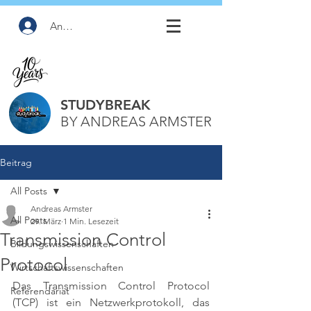
Anmelden
STUDYBREAK
BY ANDREAS ARMSTER
Beitrag
All Posts
Andreas Armster
All Posts
29. März
1 Min. Lesezeit
Transmission Control
Bildungswissenschaften
Protocol
Wirtschaftswissenschaften
Das Transmission Control Protocol 
Referendariat
(TCP) ist ein Netzwerkprotokoll, das 