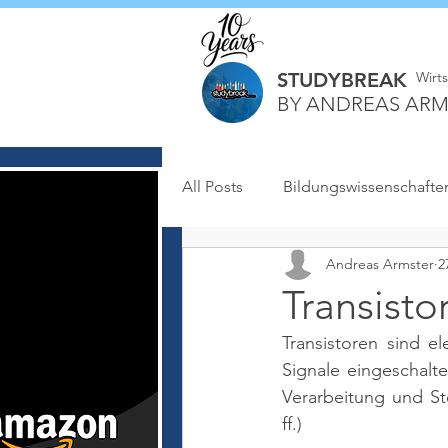
STUDYBREAK
Wirt
BY ANDREAS ARM
All Posts
Bildungswissenschafte
Andreas Armster
2
Transisto
Transistoren sind el
Signale eingeschalt
Verarbeitung und S
ff.)