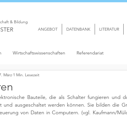
schaft & Bildung
STER
ANGEBOT
DATENBANK
LITERATUR
n
Wirtschaftswissenschaften
Referendariat
7. März
1 Min. Lesezeit
ren
ektronische Bauteile, die als Schalter fungieren und du
et und ausgeschaltet werden können. Sie bilden die Gru
teuerung von Daten in Computern. 
(vgl. Kaufmann/Müld