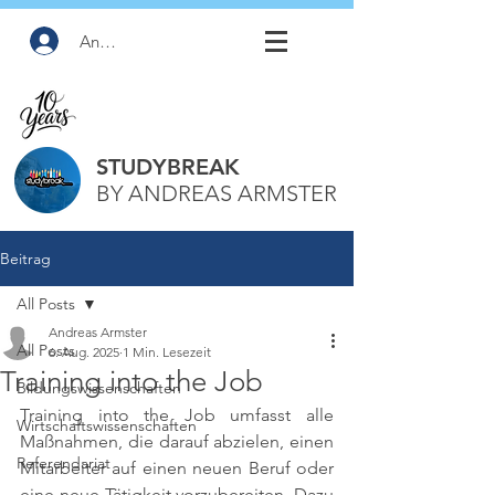
Anmelden
STUDYBREAK
BY ANDREAS ARMSTER
Beitrag
All Posts
Andreas Armster
All Posts
6. Aug. 2025
1 Min. Lesezeit
Training into the Job
Bildungswissenschaften
Training into the Job umfasst alle 
Wirtschaftswissenschaften
Maßnahmen, die darauf abzielen, einen 
Referendariat
Mitarbeiter auf einen neuen Beruf oder 
eine neue Tätigkeit vorzubereiten. Dazu 