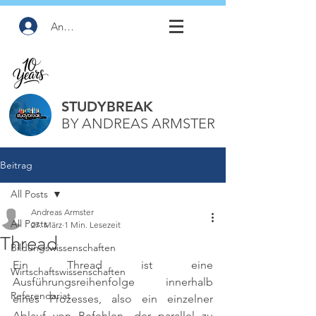
Anmelden
STUDYBREAK
BY ANDREAS ARMSTER
Beitrag
All Posts
Andreas Armster
All Posts
27. März
1 Min. Lesezeit
Thread
Bildungswissenschaften
Ein Thread ist eine 
Wirtschaftswissenschaften
Ausführungsreihenfolge innerhalb 
Referendariat
eines Prozesses, also ein einzelner 
Ablauf von Befehlen, der parallel zu 