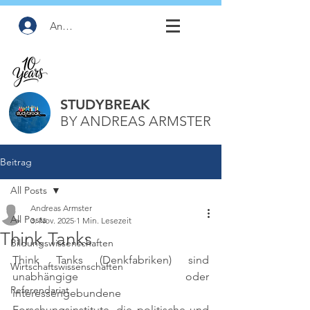
Anmelden
STUDYBREAK
BY ANDREAS ARMSTER
Beitrag
All Posts
Andreas Armster
All Posts
3. Nov. 2025
1 Min. Lesezeit
Think Tanks
Bildungswissenschaften
Think Tanks (Denkfabriken) sind 
Wirtschaftswissenschaften
unabhängige oder 
Referendariat
interessengebundene 
Forschungsinstitute, die politische und 