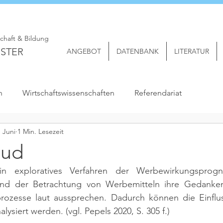
schaft & Bildung
STER
ANGEBOT
DATENBANK
LITERATUR
n
Wirtschaftswissenschaften
Referendariat
. Juni
1 Min. Lesezeit
oud
in exploratives Verfahren der Werbewirkungsprog
nd der Betrachtung von Werbemitteln ihre Gedanken
ozesse laut aussprechen. Dadurch können die Einfluss
lysiert werden. 
(vgl. Pepels 2020, S. 305 f.)