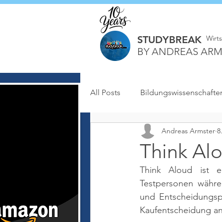
STUDYBREAK
Wirt
BY ANDREAS ARM
All Posts
Bildungswissenschafte
Andreas Armster
8
Think Al
Think Aloud ist e
Testpersonen währe
und Entscheidungspr
Kaufentscheidung ana