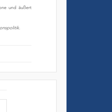
one und äußert 
nspolitik.