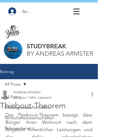
Anmelden
STUDYBREAK
BY ANDREAS ARMSTER
Beitrag
All Posts
Andreas Armster
All Posts
27. Juni
1 Min. Lesezeit
Thiebout-Theorem
Bildungswissenschaften
Das Thiebout-Theorem besagt, dass 
Wirtschaftswissenschaften
Bürger ihren Wohnort nach dem 
Referendariat
Angebot öffentlicher Leistungen und 
der dafür erforderlichen 