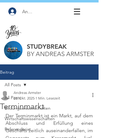
Anmelden
STUDYBREAK
BY ANDREAS ARMSTER
Beitrag
All Posts
Andreas Armster
All Posts
23. Okt. 2025
1 Min. Lesezeit
Terminmarkt
Bildungswissenschaften
Der Terminmarkt ist ein Markt, auf dem 
Wirtschaftswissenschaften
Abschluss und Erfüllung eines 
Referendariat
Geschäfts zeitlich auseinanderfallen, im 
Gegensatz zum Kassamarkt. 
(vgl. 