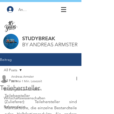
Anmelden
STUDYBREAK
BY ANDREAS ARMSTER
Beitrag
All Posts
Andreas Armster
All Posts
26. Mai
1 Min. Lesezeit
Teilehersteller
Bildungswissenschaften
Teilehersteller 
Wirtschaftswissenschaften
(Zulieferer): Teilehersteller sind 
Referendariat
Marktakteure, die einzelne Bestandteile 
oder Halbfertigprodukte für andere 