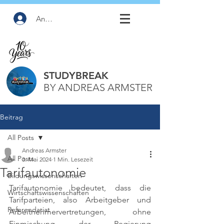
Anmelden
STUDYBREAK
BY ANDREAS ARMSTER
Beitrag
All Posts
Andreas Armster
All Posts
3. Mai 2024
1 Min. Lesezeit
Tarifautonomie
Bildungswissenschaften
Tarifautonomie bedeutet, dass die 
Wirtschaftswissenschaften
Tarifparteien, also Arbeitgeber und 
Referendariat
Arbeitnehmervertretungen, ohne 
Einmischung der Regierung 