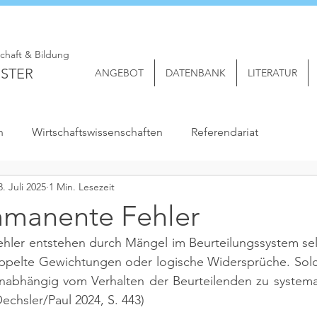
schaft & Bildung
STER
ANGEBOT
DATENBANK
LITERATUR
n
Wirtschaftswissenschaften
Referendariat
8. Juli 2025
1 Min. Lesezeit
manente Fehler
ler entstehen durch Mängel im Beurteilungssystem selb
oppelte Gewichtungen oder logische Widersprüche. Solch
abhängig vom Verhalten der Beurteilenden zu systemati
echsler/Paul 2024, S. 443)