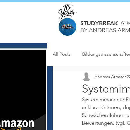
STUDYBREAK
Wirt
BY ANDREAS ARM
All Posts
Bildungswissenschafte
Andreas Armster
2
Systemim
Systemimmanente Feh
unklare Kriterien, d
Schwächen führen un
Bewertungen. (vgl. O