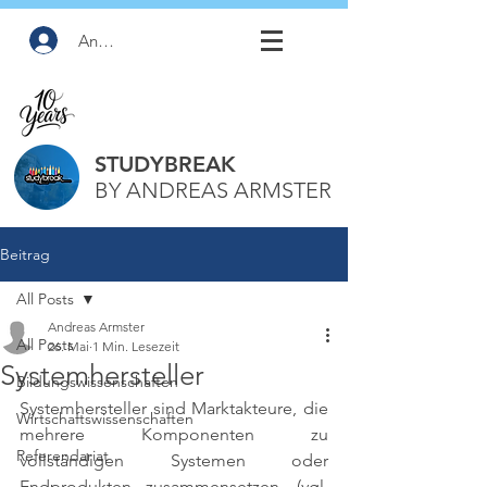
Anmelden
STUDYBREAK
BY ANDREAS ARMSTER
Beitrag
All Posts
Andreas Armster
All Posts
26. Mai
1 Min. Lesezeit
Systemhersteller
Bildungswissenschaften
Systemhersteller sind Marktakteure, die 
Wirtschaftswissenschaften
mehrere Komponenten zu 
Referendariat
vollständigen Systemen oder 
Endprodukten zusammensetzen. 
(vgl. 