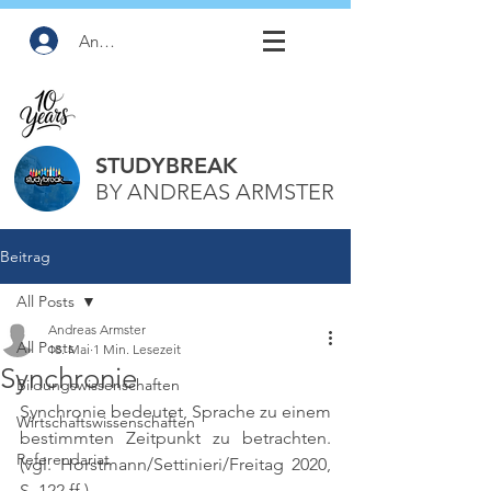
Anmelden
STUDYBREAK
BY ANDREAS ARMSTER
Beitrag
All Posts
Andreas Armster
All Posts
18. Mai
1 Min. Lesezeit
Synchronie
Bildungswissenschaften
Synchronie bedeutet, Sprache zu einem 
Wirtschaftswissenschaften
bestimmten Zeitpunkt zu betrachten. 
Referendariat
(vgl. Horstmann/Settinieri/Freitag 2020, 
S. 122 ff.)