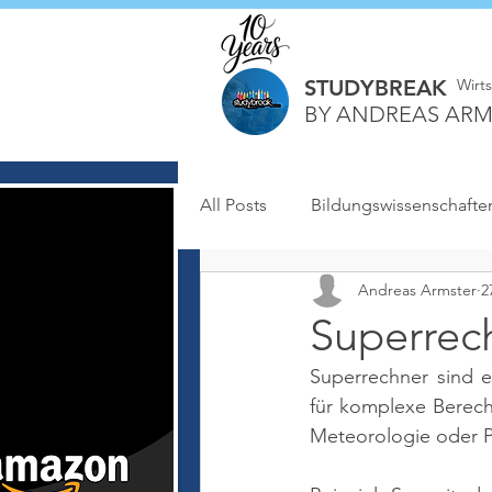
STUDYBREAK
Wirt
BY ANDREAS ARM
All Posts
Bildungswissenschafte
Andreas Armster
2
Superrec
Superrechner sind e
für komplexe Berech
Meteorologie oder P