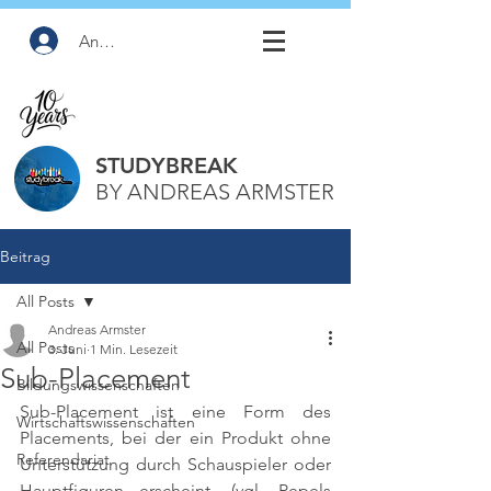
Anmelden
STUDYBREAK
BY ANDREAS ARMSTER
Beitrag
All Posts
Andreas Armster
All Posts
3. Juni
1 Min. Lesezeit
Sub-Placement
Bildungswissenschaften
Sub-Placement ist eine Form des 
Wirtschaftswissenschaften
Placements, bei der ein Produkt ohne 
Referendariat
Unterstützung durch Schauspieler oder 
Hauptfiguren erscheint. 
(vgl. Pepels 