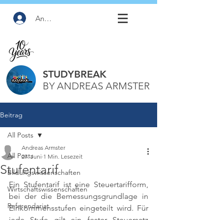
Anmelden
STUDYBREAK
BY ANDREAS ARMSTER
Beitrag
All Posts
Andreas Armster
All Posts
27. Juni
1 Min. Lesezeit
Stufentarif
Bildungswissenschaften
Ein Stufentarif ist eine Steuertarifform, 
Wirtschaftswissenschaften
bei der die Bemessungsgrundlage in 
Referendariat
Einkommensstufen eingeteilt wird. Für 
jede Stufe gilt ein fester Steuersatz 