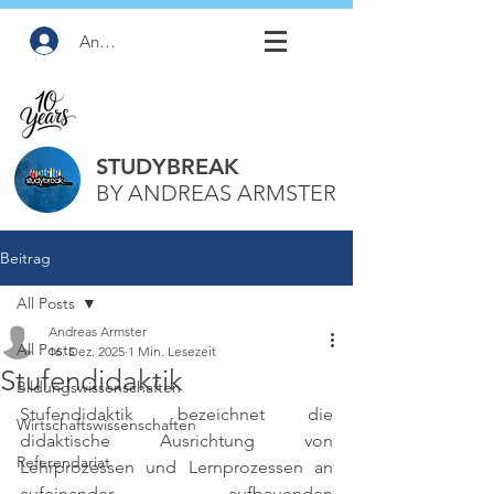
Anmelden
STUDYBREAK
BY ANDREAS ARMSTER
Beitrag
All Posts
Andreas Armster
All Posts
16. Dez. 2025
1 Min. Lesezeit
Stufendidaktik
Bildungswissenschaften
Stufendidaktik bezeichnet die 
Wirtschaftswissenschaften
didaktische Ausrichtung von 
Referendariat
Lehrprozessen und Lernprozessen an 
aufeinander aufbauenden 