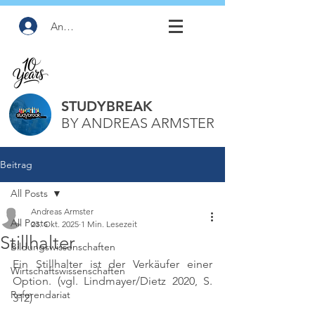
Anmelden
STUDYBREAK
BY ANDREAS ARMSTER
Beitrag
All Posts
Andreas Armster
All Posts
23. Okt. 2025
1 Min. Lesezeit
Stillhalter
Bildungswissenschaften
Ein Stillhalter ist der Verkäufer einer 
Wirtschaftswissenschaften
Option. 
(vgl. Lindmayer/Dietz 2020, S. 
Referendariat
312)